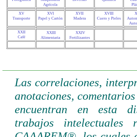
Agrícola
Plá
XV
XVI
XVII
XVIII
X
Transporte
Papel y Cartón
Madera
Cuero y Pieles
Autom
Auto
XXII
.
.
XXIII
XXIV
Café
Alimentaria
Fertilizantes
.
.
Las correlaciones, interp
anotaciones, comentarios 
encuentran en esta di
trabajos intelectuales
CAAAREM®, los cuales de