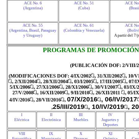
ACE No. 6
ACE No. 51
ACE No
(Argentina)
(Cuba)
(Brasi
ACE No. 55
ACE No. 61
ACE No
(Argentina, Brasil, Paraguay
(Colombia y Venezuela)
(Boliv
y Uruguay)
A partir del 7
PROGRAMAS DE PROMOCIÓN
(PUBLICACIÓN DOF: 2/VIII/2
(
MODIFICACIONES DOF: 4/IX/2002
, 31/XII/2002
, 10/V
, 2/XII/2004
, 28/XII/2004
, 03/I/2005
, 17/III/2005
, 07/I
5/IX/2006
, 27/XI/2006
, 28/XI/2006
, 30/VI/2007
, 03/IX/
27/V/2008
, 16/XII/2009
, 9/II/2010
,
26/
XII
/2011
,
05/IX
07/X/2016
, 06/IV/2017
4/IV/2016
,
28/VII/2016
,
25/III/2019
, 10/IV/2019
, 2
,
I
II
III
IV
Eléctrica
Electrónica
Muebles
Juguetes y
Cal
Deportes
VIII
IX
X
XI
Fotográfica
Maquinaria
Diversas
Química
Cau