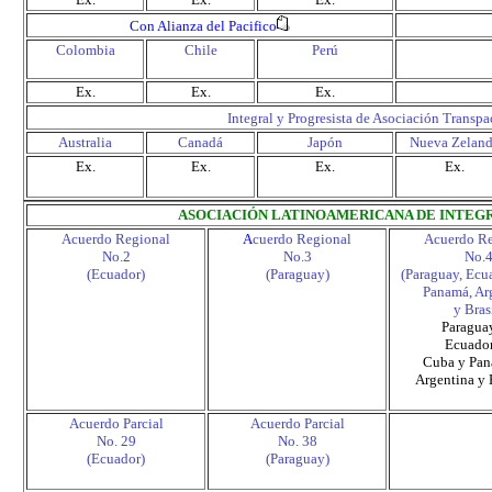
Con Alianza del Pacifico
Colombia
Chile
Perú
Ex.
Ex.
Ex.
Integral y Progresista de Asociación Transpa
Australia
Canadá
Japón
Nueva Zelan
Ex.
Ex.
Ex.
Ex.
ASOCIACIÓN LATINOAMERICANA DE INTEGR
Acuerdo Regional
A
cuerdo Regional
Acuerdo Re
No.2
No.3
No.
(Ecuador)
(Paraguay)
(Paraguay, Ecu
Panamá, Ar
y Bras
Paragua
Ecuador
Cuba y Pa
Argentina y 
Acuerdo Parcial
Acuerdo Parcial
No. 29
No. 38
(Ecuador)
(Paraguay)