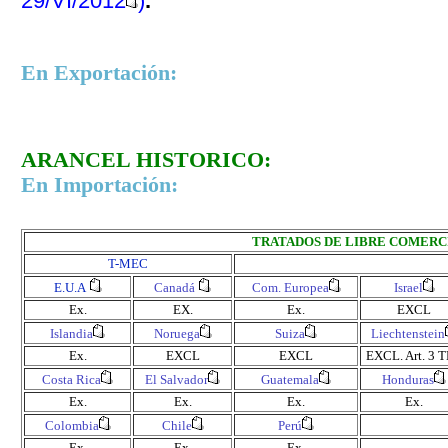
29/VI/2012
)
.
En Exportación:
ARANCEL HISTORICO:
En Importación:
TRATADOS DE LIBRE COMERC
T-MEC
E.U.A
Canadá
Com. Europea
Israel
Ex.
EX.
Ex.
EXCL
Islandia
Noruega
Suiza
Liechtenstein
Ex.
EXCL
EXCL
EXCL.
Art. 3 
Costa Rica
El Salvador
Guatemala
Honduras
Ex.
Ex.
Ex.
Ex.
Colombia
Chile
Perú
Ex.
Ex.
Ex.