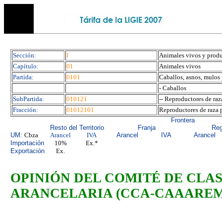
Sección:
I
Animales vivos y produ
Capítulo:
01
Animales vivos
Partida:
0101
Caballos, asnos, mulos
- Caballos
SubPartida:
010121
-- Reproductores de raz
Fracción:
01012101
Reproductores de raza 
Frontera
Resto del Territorio
Franja
Reg
UM:
Cbza
Arancel
IVA
Arancel
IVA
Arancel
Importación
10%
Ex.*
Exportación
Ex.
OPINIÓN DEL COMITÉ
DE CLA
ARANCELARIA (CCA-CAAAREM