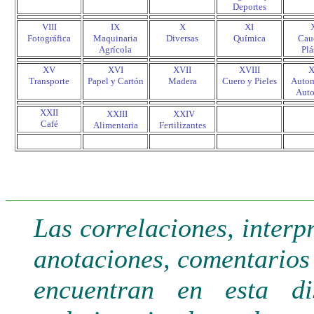
Deportes
VIII
IX
X
XI
Fotográfica
Maquinaria
Diversas
Química
Cau
Agrícola
Plá
XV
XVI
XVII
XVIII
X
Transporte
Papel y Cartón
Madera
Cuero y Pieles
Autom
Auto
XXII
.
.
XXIII
XXIV
Café
Alimentaria
Fertilizantes
.
.
Las correlaciones, interp
anotaciones, comentarios 
encuentran en esta di