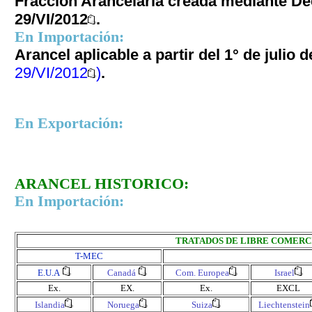
Fracción Arancelaria creada mediante De
29/VI/2012
.
En Importación:
Arancel aplicable a partir del 1° de julio 
29/VI/2012
)
.
En Exportación:
ARANCEL HISTORICO:
En Importación:
TRATADOS DE LIBRE COMERC
T-MEC
E.U.A
Canadá
Com. Europea
Israel
Ex.
EX.
Ex.
EXCL
Islandia
Noruega
Suiza
Liechtenstein