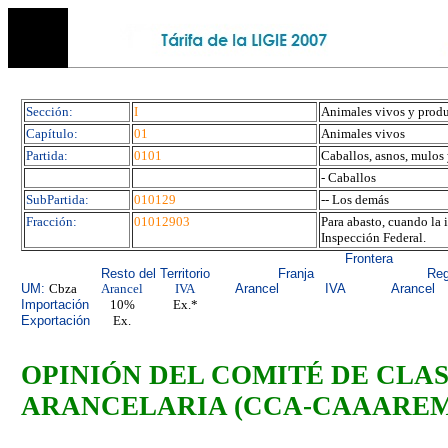
Sección:
I
Animales vivos y produ
Capítulo:
01
Animales vivos
Partida:
0101
Caballos, asnos, mulos
- Caballos
SubPartida:
010129
-- Los demás
Fracción:
01012903
Para abasto, cuando la
Inspección Federal.
Frontera
Resto del Territorio
Franja
Reg
UM:
Cbza
Arancel
IVA
Arancel
IVA
Arancel
Importación
10%
Ex.*
Exportación
Ex.
OPINIÓN DEL COMITÉ
DE CLA
ARANCELARIA (CCA-CAAAREM