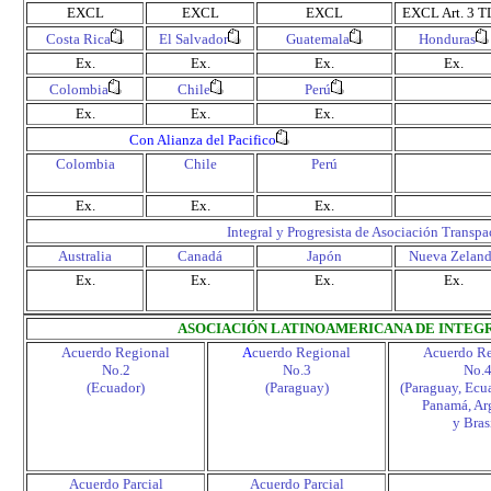
EXCL
EXCL
EXCL
EXCL
Art. 3 
Costa Rica
El Salvador
Guatemala
Honduras
Ex.
Ex.
Ex.
Ex.
Colombia
Chile
Perú
Ex.
Ex.
Ex.
Con Alianza del Pacifico
Colombia
Chile
Perú
Ex.
Ex.
Ex.
Integral y Progresista de Asociación Transpa
Australia
Canadá
Japón
Nueva Zelan
Ex.
Ex.
Ex.
Ex.
ASOCIACIÓN LATINOAMERICANA DE INTEGR
Acuerdo Regional
A
cuerdo Regional
Acuerdo Re
No.2
No.3
No.
(Ecuador)
(Paraguay)
(Paraguay, Ecu
Panamá, Ar
y Bras
Acuerdo Parcial
Acuerdo Parcial