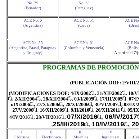
No. 29
No. 38
(Ecuador)
(Paraguay)
ACE No. 6
ACE No. 51
ACE No
(Argentina)
(Cuba)
(Brasi
ACE No. 55
ACE No. 61
ACE No
(Argentina, Brasil, Paraguay
(Colombia y Venezuela)
(Boliv
y Uruguay)
A partir del 7
PROGRAMAS DE PROMOCIÓN
(PUBLICACIÓN DOF: 2/VIII/2
(
MODIFICACIONES DOF: 4/IX/2002
, 31/XII/2002
, 10/V
, 2/XII/2004
, 28/XII/2004
, 03/I/2005
, 17/III/2005
, 07/I
5/IX/2006
, 27/XI/2006
, 28/XI/2006
, 30/VI/2007
, 03/IX/
27/V/2008
, 16/XII/2009
, 9/II/2010
,
26/
XII
/2011
,
05/IX
07/X/2016
, 06/IV/2017
4/IV/2016
,
28/VII/2016
,
25/III/2019
, 10/IV/2019
, 2
,
I
II
III
IV
Eléctrica
Electrónica
Muebles
Juguetes y
Cal