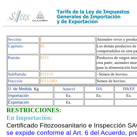
Sección:
I
Animales vivos y produc
Capítulo:
05
Los demás productos de 
comprendidos en otra pa
Partida:
0511
Productos de origen ani
otra parte; animales mue
para la alimentación hu
SubPartida:
051110
- Semen de bovino.
Fracción:
05111001
Semen de bovino.
U. de Medida:
Kg
Arancel
IVA
IVA F.F.
Importación
Ex.
Ex.
Ex.
Exportación
Ex.
RESTRICCIONES:
En Importación:
Certificado Fitozoosanitario e Inspección 
se expide conforme al Art. 6
del Acuerdo, pr