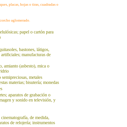
es, placas, hojas o tiras, cuadradas o
 corcho aglomerado.
elulósicas; papel o cartón para
s
itasoles, bastones, látigos,
 artificiales; manufacturas de
o, amianto (asbesto), mica o
idrio
o semipreciosas, metales
stas materias; bisutería; monedas
es
rtes; aparatos de grabación o
magen y sonido en televisión, y
o cinematografía, de medida,
ratos de relojería; instrumentos