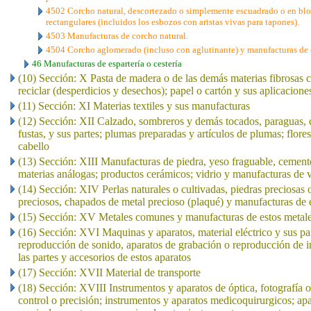
4502 Corcho natural, descortezado o simplemente escuadrado o en bloqu
rectangulares (incluidos los esbozos con aristas vivas para tapones).
4503 Manufacturas de corcho natural.
4504 Corcho aglomerado (incluso con aglutinante) y manufacturas de
46 Manufacturas de espartería o cestería
(10) Sección: X Pasta de madera o de las demás materias fibrosas c
reciclar (desperdicios y desechos); papel o cartón y sus aplicacione
(11) Sección: XI Materias textiles y sus manufacturas
(12) Sección: XII Calzado, sombreros y demás tocados, paraguas, qu
fustas, y sus partes; plumas preparadas y artículos de plumas; flores
cabello
(13) Sección: XIII Manufacturas de piedra, yeso fraguable, cement
materias análogas; productos cerámicos; vidrio y manufacturas de v
(14) Sección: XIV Perlas naturales o cultivadas, piedras preciosas 
preciosos, chapados de metal precioso (plaqué) y manufacturas de e
(15) Sección: XV Metales comunes y manufacturas de estos metal
(16) Sección: XVI Maquinas y aparatos, material eléctrico y sus pa
reproducción de sonido, aparatos de grabación o reproducción de i
las partes y accesorios de estos aparatos
(17) Sección: XVII Material de transporte
(18) Sección: XVIII Instrumentos y aparatos de óptica, fotografía 
control o precisión; instrumentos y aparatos medicoquirurgicos; apa