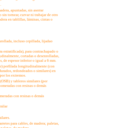
.
adera, apuntadas, sin aserrar
in tornear, curvar ni trabajar de otro
era en tablillas, láminas, cintas o
ollada, incluso cepillada, lijadao
a estratificada), para contrachapado o
tudinalmente, cortadas o desenrolladas,
s, de espesor inferior o igual a 6 mm.
ar) perfilada longitudinalmente (con
ldurados, redondeados o similares) en
 por los extremos.
(OSB) y tableros similares (por
glomeradas con resinas o demás
lomeradas con resinas o demás
milar
ilares.
rretes para cables, de madera; paletas,
 paletas, de madera.