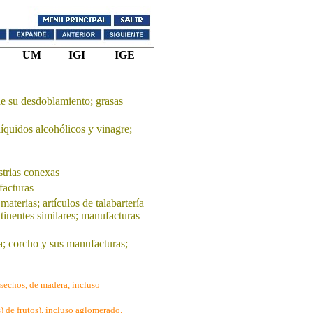
UM
IGI
IGE
de su desdoblamiento; grasas
líquidos alcohólicos y vinagre;
strias conexas
facturas
materias; artículos de talabartería
ntinentes similares; manufacturas
; corcho y sus manufacturas;
esechos, de madera, incluso
 de frutos), incluso aglomerado.