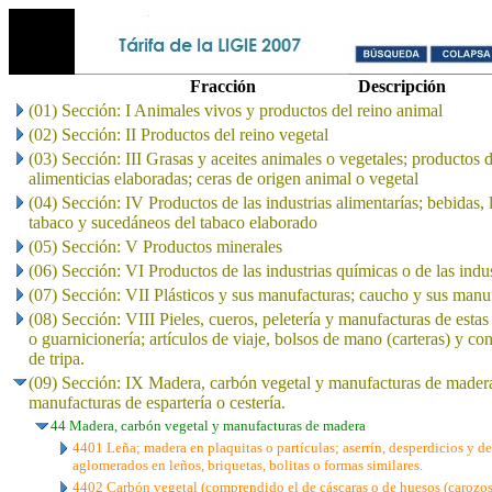
Fracción
Descripción
(01) Sección: I Animales vivos y productos del reino animal
(02) Sección: II Productos del reino vegetal
(03) Sección: III Grasas y aceites animales o vegetales; productos 
alimenticias elaboradas; ceras de origen animal o vegetal
(04) Sección: IV Productos de las industrias alimentarías; bebidas, 
tabaco y sucedáneos del tabaco elaborado
(05) Sección: V Productos minerales
(06) Sección: VI Productos de las industrias químicas o de las indu
(07) Sección: VII Plásticos y sus manufacturas; caucho y sus manu
(08) Sección: VIII Pieles, cueros, peletería y manufacturas de estas 
o guarnicionería; artículos de viaje, bolsos de mano (carteras) y co
de tripa.
(09) Sección: IX Madera, carbón vegetal y manufacturas de madera
manufacturas de espartería o cestería.
44 Madera, carbón vegetal y manufacturas de madera
4401 Leña; madera en plaquitas o partículas; aserrín, desperdicios y d
aglomerados en leños, briquetas, bolitas o formas similares.
4402 Carbón vegetal (comprendido el de cáscaras o de huesos (carozos)