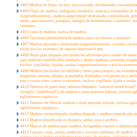
4403 Madera en bruto, incluso descortezada, desalburada o escuadrada
4404 Flejes de madera; rodrigones hendidos; estacas y estaquillas de m
longitudinalmente; madera simplemente desbastada o redondeada, pero s
modo, para bastones, paraguas, mangos de herramientas o similares; mad
similares.
4405 Lana de madera; harina de madera.
4406 Traviesas (durmientes) de madera para vías férreas o similares.
4407 Madera aserrada o desbastada longitudinalmente, cortada o desenr
unida por los extremos, de espesor superiora 6 mm.
4408 Hojas para chapado (incluidas las obtenidas por cortado de mader
para maderas estratificadas similares y demás maderas, aserradas longi
incluso cepilladas, lijadas, unidas longitudinalmente o por los extremo
4409 Madera (incluidas las tablillas y frisos para parqués, sin ensambl
lengüetas, ranuras, rebajes, acanalados, biselados, con juntas en v, mo
una o varias caras, cantos o extremos, incluso cepillada, lijada o unida
4410 Tableros de partículas, tableros llamados “oriented strand board” 
ejemplo, “waferboard”), de madera u otras materias leñosas, incluso a
aglutinantes orgánicos.
4411 Tableros de fibra de madera u otras materias leñosas, incluso ag
aglutinantes orgánicos.
4412 Madera contrachapada, madera chapada y madera estratificada si
4413 Madera densificada en bloques, tablas, tiras o perfiles.
4414 Marcos de madera para cuadros, fotografías, espejos u objetos sim
4415 Cajones, cajas, jaulas, tambores y envases similares, de madera; ca
paletas caja y demás plataformas para carga, de madera; collarines para