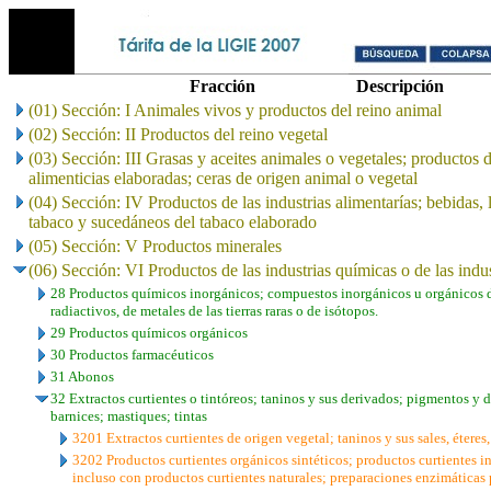
Fracción
Descripción
(01) Sección: I Animales vivos y productos del reino animal
(02) Sección: II Productos del reino vegetal
(03) Sección: III Grasas y aceites animales o vegetales; productos 
alimenticias elaboradas; ceras de origen animal o vegetal
(04) Sección: IV Productos de las industrias alimentarías; bebidas, 
tabaco y sucedáneos del tabaco elaborado
(05) Sección: V Productos minerales
(06) Sección: VI Productos de las industrias químicas o de las indu
28 Productos químicos inorgánicos; compuestos inorgánicos u orgánicos d
radiactivos, de metales de las tierras raras o de isótopos.
29 Productos químicos orgánicos
30 Productos farmacéuticos
31 Abonos
32 Extractos curtientes o tintóreos; taninos y sus derivados; pigmentos y 
barnices; mastiques; tintas
3201 Extractos curtientes de origen vegetal; taninos y sus sales, éteres
3202 Productos curtientes orgánicos sintéticos; productos curtientes i
incluso con productos curtientes naturales; preparaciones enzimáticas 