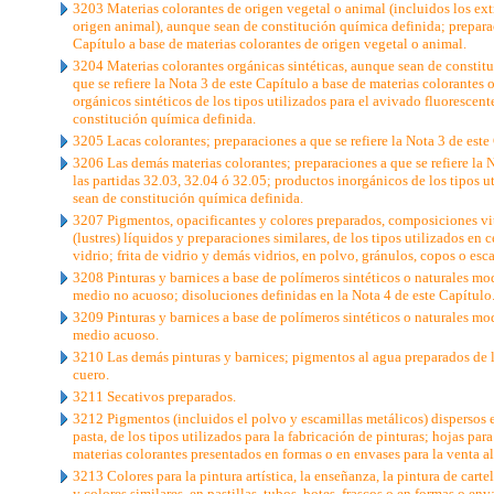
3203 Materias colorantes de origen vegetal o animal (incluidos los ext
origen animal), aunque sean de constitución química definida; preparaci
Capítulo a base de materias colorantes de origen vegetal o animal.
3204 Materias colorantes orgánicas sintéticas, aunque sean de constit
que se refiere la Nota 3 de este Capítulo a base de materias colorantes 
orgánicos sintéticos de los tipos utilizados para el avivado fluoresce
constitución química definida.
3205 Lacas colorantes; preparaciones a que se refiere la Nota 3 de este 
3206 Las demás materias colorantes; preparaciones a que se refiere la N
las partidas 32.03, 32.04 ó 32.05; productos inorgánicos de los tipos
sean de constitución química definida.
3207 Pigmentos, opacificantes y colores preparados, composiciones vitr
(lustres) líquidos y preparaciones similares, de los tipos utilizados en 
vidrio; frita de vidrio y demás vidrios, en polvo, gránulos, copos o esc
3208 Pinturas y barnices a base de polímeros sintéticos o naturales mod
medio no acuoso; disoluciones definidas en la Nota 4 de este Capítulo
3209 Pinturas y barnices a base de polímeros sintéticos o naturales mod
medio acuoso.
3210 Las demás pinturas y barnices; pigmentos al agua preparados de lo
cuero.
3211 Secativos preparados.
3212 Pigmentos (incluidos el polvo y escamillas metálicos) dispersos 
pasta, de los tipos utilizados para la fabricación de pinturas; hojas par
materias colorantes presentados en formas o en envases para la venta a
3213 Colores para la pintura artística, la enseñanza, la pintura de carte
y colores similares, en pastillas, tubos, botes, frascos o en formas o env