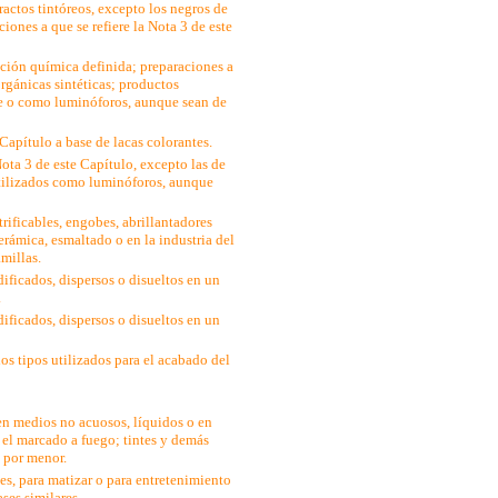
ractos tintóreos, excepto los negros de
ones a que se refiere la Nota 3 de este
ución química definida; preparaciones a
orgánicas sintéticas; productos
nte o como luminóforos, aunque sean de
Capítulo a base de lacas colorantes.
ota 3 de este Capítulo, excepto las de
 utilizados como luminóforos, aunque
ificables, engobes, abrillantadores
cerámica, esmaltado o en la industria del
amillas.
ificados, dispersos o disueltos en un
.
ificados, dispersos o disueltos en un
s tipos utilizados para el acabado del
en medios no acuosos, líquidos o en
a el marcado a fuego; tintes y demás
l por menor.
les, para matizar o para entretenimiento
ases similares.