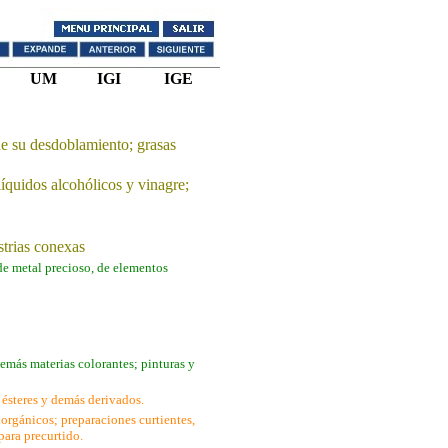
UM
IGI
IGE
de su desdoblamiento; grasas
líquidos alcohólicos y vinagre;
strias conexas
e metal precioso, de elementos
demás materias colorantes; pinturas y
, ésteres y demás derivados.
norgánicos; preparaciones curtientes,
para precurtido.