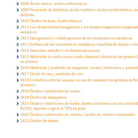
2808 Ácido nítrico; ácidos sulfonítricos.
2809 Pentóxido de difósforo; ácido fosfórico; ácidos polifosfóricos, 
definida.
2810 Óxidos de boro; ácidos bóricos.
2811 Los demás ácidos inorgánicos y los demás compuestos oxigenado
metálicos.
2812 Halogenuros y oxihalogenuros de los elementos no metálicos.
2813 Sulfuros de los elementos no metálicos; trisulfuro de fósforo come
2814 Amoníaco anhidro o en disolución acuosa.
2815 Hidróxido de sodio (sosa o soda cáustica); hidróxido de potasio (
de potasio.
2816 Hidróxido y peróxido de magnesio; óxidos, hidróxidos y peróxido
2817 Óxido de cinc; peróxido de cinc.
2818 Corindón artificial, aunque no sea de constitución química defin
aluminio.
2819 Óxidos e hidróxidos de cromo.
2820 Óxidos de manganeso.
2821 Óxidos e hidróxidos de hierro; tierras colorantes con un conteni
Fe2O3, superior o igual al 70% en peso.
2822 Óxidos e hidróxidos de cobalto; óxidos de cobalto comerciales.
2823 Óxidos de titanio.
..
.