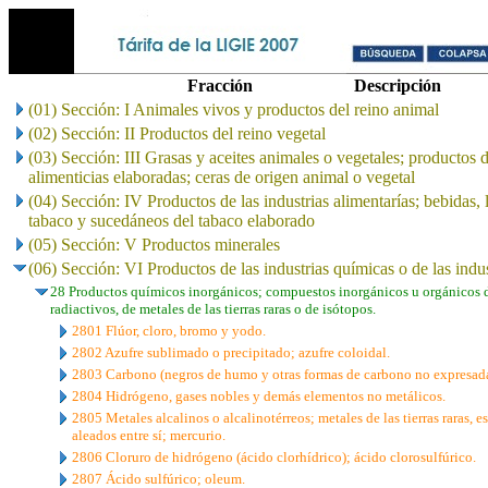
Fracción
Descripción
(01) Sección: I Animales vivos y productos del reino animal
(02) Sección: II Productos del reino vegetal
(03) Sección: III Grasas y aceites animales o vegetales; productos 
alimenticias elaboradas; ceras de origen animal o vegetal
(04) Sección: IV Productos de las industrias alimentarías; bebidas, 
tabaco y sucedáneos del tabaco elaborado
(05) Sección: V Productos minerales
(06) Sección: VI Productos de las industrias químicas o de las indu
28 Productos químicos inorgánicos; compuestos inorgánicos u orgánicos d
radiactivos, de metales de las tierras raras o de isótopos.
2801 Flúor, cloro, bromo y yodo.
2802 Azufre sublimado o precipitado; azufre coloidal.
2803 Carbono (negros de humo y otras formas de carbono no expresadas
2804 Hidrógeno, gases nobles y demás elementos no metálicos.
2805 Metales alcalinos o alcalinotérreos; metales de las tierras raras, e
aleados entre sí; mercurio.
2806 Cloruro de hidrógeno (ácido clorhídrico); ácido clorosulfúrico.
2807 Ácido sulfúrico; oleum.