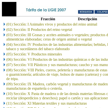
Fracción
Descripción
(01) Sección: I Animales vivos y productos del reino animal
(02) Sección: II Productos del reino vegetal
(03) Sección: III Grasas y aceites animales o vegetales; productos 
alimenticias elaboradas; ceras de origen animal o vegetal
(04) Sección: IV Productos de las industrias alimentarías; bebidas, 
tabaco y sucedáneos del tabaco elaborado
(05) Sección: V Productos minerales
(06) Sección: VI Productos de las industrias químicas o de las indu
(07) Sección: VII Plásticos y sus manufacturas; caucho y sus manu
(08) Sección: VIII Pieles, cueros, peletería y manufacturas de estas 
o guarnicionería; artículos de viaje, bolsos de mano (carteras) y co
de tripa.
(09) Sección: IX Madera, carbón vegetal y manufacturas de madera
manufacturas de espartería o cestería.
(10) Sección: X Pasta de madera o de las demás materias fibrosas c
reciclar (desperdicios y desechos); papel o cartón y sus aplicacione
(11) Sección: XI Materias textiles y sus manufacturas