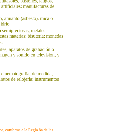
itasoles, bastones, látigos,
 artificiales; manufacturas de
o, amianto (asbesto), mica o
idrio
o semipreciosas, metales
stas materias; bisutería; monedas
es
rtes; aparatos de grabación o
magen y sonido en televisión, y
o cinematografía, de medida,
ratos de relojería; instrumentos
s, conforme a la Regla 8a de las