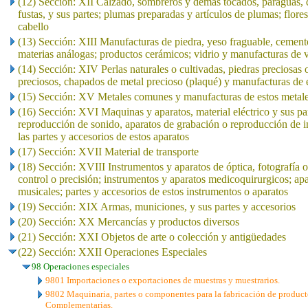
(12) Sección: XII Calzado, sombreros y demás tocados, paraguas, qu
fustas, y sus partes; plumas preparadas y artículos de plumas; flores
cabello
(13) Sección: XIII Manufacturas de piedra, yeso fraguable, cement
materias análogas; productos cerámicos; vidrio y manufacturas de v
(14) Sección: XIV Perlas naturales o cultivadas, piedras preciosas 
preciosos, chapados de metal precioso (plaqué) y manufacturas de e
(15) Sección: XV Metales comunes y manufacturas de estos metal
(16) Sección: XVI Maquinas y aparatos, material eléctrico y sus pa
reproducción de sonido, aparatos de grabación o reproducción de i
las partes y accesorios de estos aparatos
(17) Sección: XVII Material de transporte
(18) Sección: XVIII Instrumentos y aparatos de óptica, fotografía 
control o precisión; instrumentos y aparatos medicoquirurgicos; apa
musicales; partes y accesorios de estos instrumentos o aparatos
(19) Sección: XIX Armas, municiones, y sus partes y accesorios
(20) Sección: XX Mercancías y productos diversos
(21) Sección: XXI Objetos de arte o colección y antigüedades
(22) Sección: XXII Operaciones Especiales
98 Operaciones especiales
9801 Importaciones o exportaciones de muestras y muestrarios.
9802 Maquinaria, partes o componentes para la fabricación de producto
Complementarias.