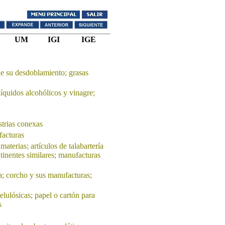
UM
IGI
IGE
de su desdoblamiento; grasas
líquidos alcohólicos y vinagre;
strias conexas
facturas
materias; artículos de talabartería
ntinentes similares; manufacturas
; corcho y sus manufacturas;
elulósicas; papel o cartón para
s