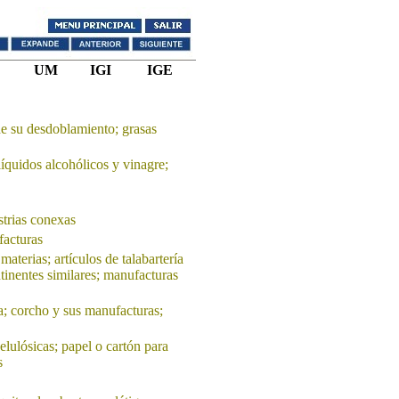
UM
IGI
IGE
de su desdoblamiento; grasas
líquidos alcohólicos y vinagre;
strias conexas
facturas
materias; artículos de talabartería
ntinentes similares; manufacturas
; corcho y sus manufacturas;
elulósicas; papel o cartón para
s