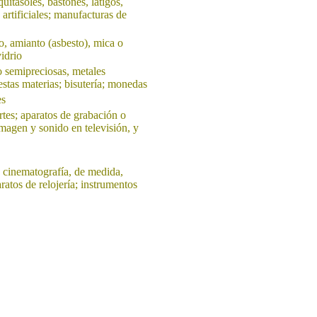
itasoles, bastones, látigos,
 artificiales; manufacturas de
o, amianto (asbesto), mica o
idrio
o semipreciosas, metales
stas materias; bisutería; monedas
es
rtes; aparatos de grabación o
magen y sonido en televisión, y
o cinematografía, de medida,
ratos de relojería; instrumentos