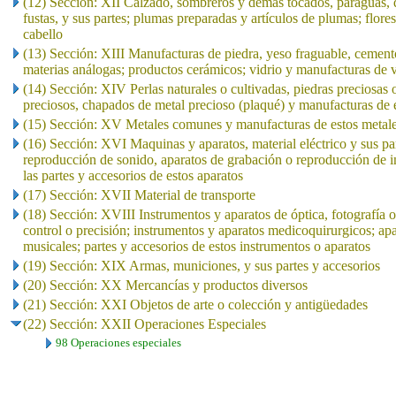
(12) Sección: XII Calzado, sombreros y demás tocados, paraguas, qu
fustas, y sus partes; plumas preparadas y artículos de plumas; flores
cabello
(13) Sección: XIII Manufacturas de piedra, yeso fraguable, cement
materias análogas; productos cerámicos; vidrio y manufacturas de v
(14) Sección: XIV Perlas naturales o cultivadas, piedras preciosas 
preciosos, chapados de metal precioso (plaqué) y manufacturas de e
(15) Sección: XV Metales comunes y manufacturas de estos metal
(16) Sección: XVI Maquinas y aparatos, material eléctrico y sus pa
reproducción de sonido, aparatos de grabación o reproducción de i
las partes y accesorios de estos aparatos
(17) Sección: XVII Material de transporte
(18) Sección: XVIII Instrumentos y aparatos de óptica, fotografía 
control o precisión; instrumentos y aparatos medicoquirurgicos; apa
musicales; partes y accesorios de estos instrumentos o aparatos
(19) Sección: XIX Armas, municiones, y sus partes y accesorios
(20) Sección: XX Mercancías y productos diversos
(21) Sección: XXI Objetos de arte o colección y antigüedades
(22) Sección: XXII Operaciones Especiales
98 Operaciones especiales
..
.