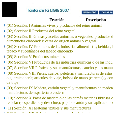
Fracción
Descripción
(01) Sección: I Animales vivos y productos del reino animal
(02) Sección: II Productos del reino vegetal
(03) Sección: III Grasas y aceites animales o vegetales; productos 
alimenticias elaboradas; ceras de origen animal o vegetal
(04) Sección: IV Productos de las industrias alimentarías; bebidas, 
tabaco y sucedáneos del tabaco elaborado
(05) Sección: V Productos minerales
(06) Sección: VI Productos de las industrias químicas o de las indu
(07) Sección: VII Plásticos y sus manufacturas; caucho y sus manu
(08) Sección: VIII Pieles, cueros, peletería y manufacturas de estas 
o guarnicionería; artículos de viaje, bolsos de mano (carteras) y co
de tripa.
(09) Sección: IX Madera, carbón vegetal y manufacturas de madera
manufacturas de espartería o cestería.
(10) Sección: X Pasta de madera o de las demás materias fibrosas c
reciclar (desperdicios y desechos); papel o cartón y sus aplicacione
(11) Sección: XI Materias textiles y sus manufacturas