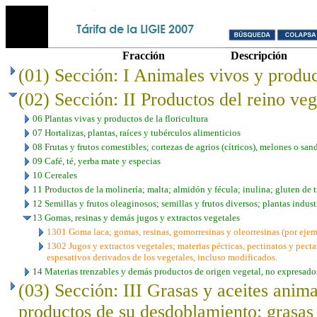
Fracción
Descripción
(01) Sección: I Animales vivos y produc
(02) Sección: II Productos del reino veg
06 Plantas vivas y productos de la floricultura
07 Hortalizas, plantas, raíces y tubérculos alimenticios
08 Frutas y frutos comestibles; cortezas de agrios (cítricos), melones o san
09 Café, té, yerba mate y especias
10 Cereales
11 Productos de la molinería; malta; almidón y fécula; inulina; gluten de t
12 Semillas y frutos oleaginosos; semillas y frutos diversos; plantas indust
13 Gomas, resinas y demás jugos y extractos vegetales
1301 Goma laca; gomas, resinas, gomorresinas y oleorresinas (por ejem
1302 Jugos y extractos vegetales; materias pécticas, pectinatos y pect
espesativos derivados de los vegetales, incluso modificados.
14 Materias trenzables y demás productos de origen vegetal, no expresado
(03) Sección: III Grasas y aceites anima
productos de su desdoblamiento; grasas 