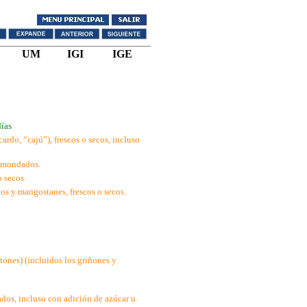
UM
IGI
IGE
días
rdo, “cajú”), frescos o secos, incluso
o mondados.
o secos.
gos y mangostanes, frescos o secos.
ones) (incluidos los griñones y
ados, incluso con adición de azúcar u