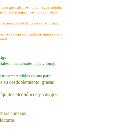
: con gas sulfuroso o con agua salada,
pero todavía impropios para consumo
.06; mezclas de frutas u otros frutos,
das, secas o presentadas en agua salada,
ional.
rigo
riales o medicinales; paja y forraje
s ni comprendidos en otra parte
de su desdoblamiento; grasas
líquidos alcohólicos y vinagre;
strias conexas
facturas