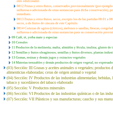
otro edulcorante.
0812 Frutas y otros frutos, conservados provisionalmente (por ejemplo
sulfurosa o adicionada de otras sustancias para dicha conservación), 
inmediato.
0813 Frutas y otros frutos, secos, excepto los de las partidas 08.01 a 08
secos, o de frutos de cáscara de este Capítulo.
0814 Cortezas de agrios (cítricos), melones o sandías, frescas, congela
sulfurosa o adicionada de otras sustancias para su conservación provis
09 Café, té, yerba mate y especias
10 Cereales
11 Productos de la molinería; malta; almidón y fécula; inulina; gluten de t
12 Semillas y frutos oleaginosos; semillas y frutos diversos; plantas indust
13 Gomas, resinas y demás jugos y extractos vegetales
14 Materias trenzables y demás productos de origen vegetal, no expresado
(03) Sección: III Grasas y aceites animales o vegetales; productos 
alimenticias elaboradas; ceras de origen animal o vegetal
(04) Sección: IV Productos de las industrias alimentarías; bebidas, 
tabaco y sucedáneos del tabaco elaborado
(05) Sección: V Productos minerales
(06) Sección: VI Productos de las industrias químicas o de las indu
(07) Sección: VII Plásticos y sus manufacturas; caucho y sus manu
..
.