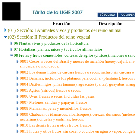
Fracción
Descripción
(01) Sección: I Animales vivos y productos del reino animal
(02) Sección: II Productos del reino vegetal
06 Plantas vivas y productos de la floricultura
07 Hortalizas, plantas, raíces y tubérculos alimenticios
08 Frutas y frutos comestibles; cortezas de agrios (cítricos), melones o san
0801 Cocos, nueces del Brasil y nueces de marañón (merey, cajuil, anaca
sin cáscara o mondados.
0802 Los demás frutos de cáscara frescos o secos, incluso sin cáscara 
0803 Bananas, incluidos los plátanos para cocinar (plantains), frescos 
0804 Dátiles, higos, piñas (ananás), aguacates (paltas), guayabas, man
0805 Agrios (cítricos) frescos o secos.
0806 Uvas, frescas o secas, incluidas las pasas.
0807 Melones, sandías y papayas, frescos.
0808 Manzanas, peras y membrillos, frescos.
0809 Chabacanos (damascos, albaricoques), cerezas, duraznos (melocot
nectarinas), ciruelas y endrinas, frescos.
0810 Las demás frutas u otros frutos, frescos.
0811 Frutas y otros frutos, sin cocer o cocidos en agua o vapor, congel