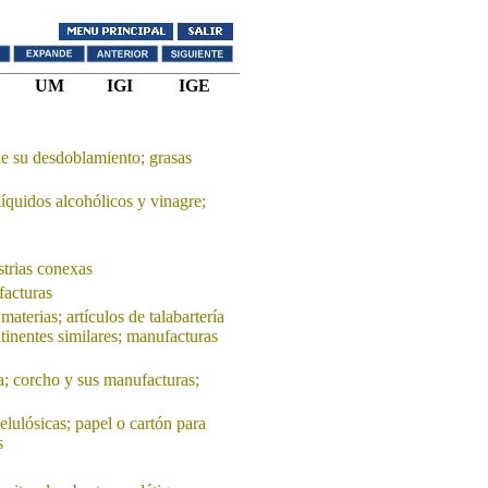
UM
IGI
IGE
de su desdoblamiento; grasas
líquidos alcohólicos y vinagre;
strias conexas
facturas
materias; artículos de talabartería
ntinentes similares; manufacturas
; corcho y sus manufacturas;
elulósicas; papel o cartón para
s