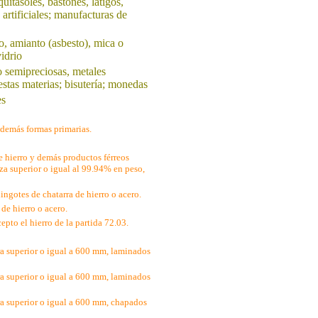
itasoles, bastones, látigos,
 artificiales; manufacturas de
o, amianto (asbesto), mica o
idrio
o semipreciosas, metales
stas materias; bisutería; monedas
es
 demás formas primarias.
e hierro y demás productos férreos
eza superior o igual al 99.94% en peso,
ingotes de chatarra de hierro o acero.
de hierro o acero.
epto el hierro de la partida 72.03.
ra superior o igual a 600 mm, laminados
ra superior o igual a 600 mm, laminados
ra superior o igual a 600 mm, chapados