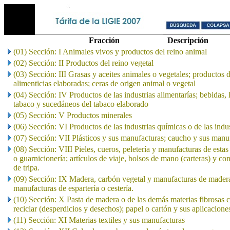
Fracción
Descripción
(01) Sección: I Animales vivos y productos del reino animal
(02) Sección: II Productos del reino vegetal
(03) Sección: III Grasas y aceites animales o vegetales; productos 
alimenticias elaboradas; ceras de origen animal o vegetal
(04) Sección: IV Productos de las industrias alimentarías; bebidas, 
tabaco y sucedáneos del tabaco elaborado
(05) Sección: V Productos minerales
(06) Sección: VI Productos de las industrias químicas o de las indu
(07) Sección: VII Plásticos y sus manufacturas; caucho y sus manu
(08) Sección: VIII Pieles, cueros, peletería y manufacturas de estas 
o guarnicionería; artículos de viaje, bolsos de mano (carteras) y co
de tripa.
(09) Sección: IX Madera, carbón vegetal y manufacturas de madera
manufacturas de espartería o cestería.
(10) Sección: X Pasta de madera o de las demás materias fibrosas c
reciclar (desperdicios y desechos); papel o cartón y sus aplicacione
(11) Sección: XI Materias textiles y sus manufacturas