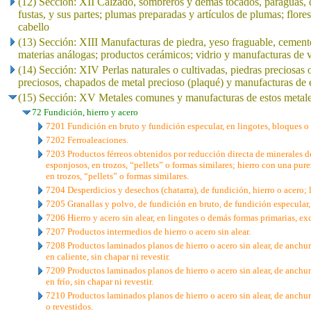
(12) Sección: XII Calzado, sombreros y demás tocados, paraguas, qu
fustas, y sus partes; plumas preparadas y artículos de plumas; flores
cabello
(13) Sección: XIII Manufacturas de piedra, yeso fraguable, cement
materias análogas; productos cerámicos; vidrio y manufacturas de v
(14) Sección: XIV Perlas naturales o cultivadas, piedras preciosas 
preciosos, chapados de metal precioso (plaqué) y manufacturas de e
(15) Sección: XV Metales comunes y manufacturas de estos metal
72 Fundición, hierro y acero
7201 Fundición en bruto y fundición especular, en lingotes, bloques o
7202 Ferroaleaciones.
7203 Productos férreos obtenidos por reducción directa de minerales d
esponjosos, en trozos, “pellets” o formas similares; hierro con una pur
en trozos, “pellets” o formas similares.
7204 Desperdicios y desechos (chatarra), de fundición, hierro o acero; l
7205 Granallas y polvo, de fundición en bruto, de fundición especular, 
7206 Hierro y acero sin alear, en lingotes o demás formas primarias, exc
7207 Productos intermedios de hierro o acero sin alear.
7208 Productos laminados planos de hierro o acero sin alear, de anchu
en caliente, sin chapar ni revestir.
7209 Productos laminados planos de hierro o acero sin alear, de anchu
en frío, sin chapar ni revestir.
7210 Productos laminados planos de hierro o acero sin alear, de anchu
o revestidos.