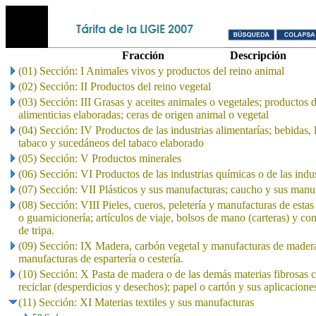
Fracción
Descripción
(01) Sección: I Animales vivos y productos del reino animal
(02) Sección: II Productos del reino vegetal
(03) Sección: III Grasas y aceites animales o vegetales; productos 
alimenticias elaboradas; ceras de origen animal o vegetal
(04) Sección: IV Productos de las industrias alimentarías; bebidas, 
tabaco y sucedáneos del tabaco elaborado
(05) Sección: V Productos minerales
(06) Sección: VI Productos de las industrias químicas o de las indu
(07) Sección: VII Plásticos y sus manufacturas; caucho y sus manu
(08) Sección: VIII Pieles, cueros, peletería y manufacturas de estas 
o guarnicionería; artículos de viaje, bolsos de mano (carteras) y co
de tripa.
(09) Sección: IX Madera, carbón vegetal y manufacturas de madera
manufacturas de espartería o cestería.
(10) Sección: X Pasta de madera o de las demás materias fibrosas c
reciclar (desperdicios y desechos); papel o cartón y sus aplicacione
(11) Sección: XI Materias textiles y sus manufacturas