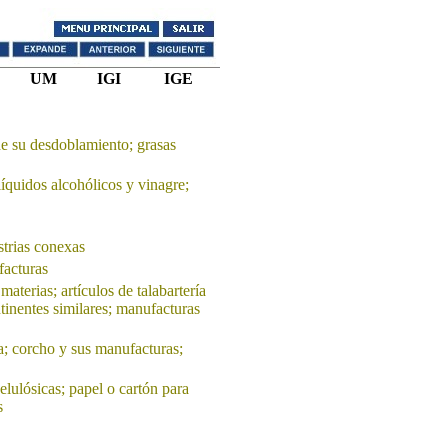
UM
IGI
IGE
de su desdoblamiento; grasas
líquidos alcohólicos y vinagre;
strias conexas
facturas
materias; artículos de talabartería
ntinentes similares; manufacturas
; corcho y sus manufacturas;
elulósicas; papel o cartón para
s