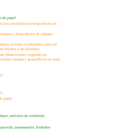
os de papel
de lino (incluidos los desperdicios de
; estopas y desperdicios de cáñamo
amio), en bruto o trabajados, pero sin
de hilados y las hilachas).
s fibras textiles vegetales no
n hilar; estopas y desperdicios de estas
03.
3.
de papel.
rdajes; artículos de cordelería
 tapicería; pasamanería; bordados