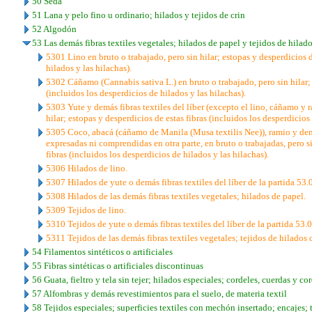
50 Seda
51 Lana y pelo fino u ordinario; hilados y tejidos de crin
52 Algodón
53 Las demás fibras textiles vegetales; hilados de papel y tejidos de hilad
5301 Lino en bruto o trabajado, pero sin hilar; estopas y desperdicios 
hilados y las hilachas).
5302 Cáñamo (Cannabis sativa L.) en bruto o trabajado, pero sin hilar
(incluidos los desperdicios de hilados y las hilachas).
5303 Yute y demás fibras textiles del líber (excepto el lino, cáñamo y r
hilar; estopas y desperdicios de estas fibras (incluidos los desperdicios 
5305 Coco, abacá (cáñamo de Manila (Musa textilis Nee)), ramio y demá
expresadas ni comprendidas en otra parte, en bruto o trabajadas, pero si
fibras (incluidos los desperdicios de hilados y las hilachas).
5306 Hilados de lino.
5307 Hilados de yute o demás fibras textiles del líber de la partida 53.
5308 Hilados de las demás fibras textiles vegetales; hilados de papel.
5309 Tejidos de lino.
5310 Tejidos de yute o demás fibras textiles del líber de la partida 53.0
5311 Tejidos de las demás fibras textiles vegetales; tejidos de hilados 
54 Filamentos sintéticos o artificiales
55 Fibras sintéticas o artificiales discontinuas
56 Guata, fieltro y tela sin tejer; hilados especiales; cordeles, cuerdas y co
57 Alfombras y demás revestimientos para el suelo, de materia textil
58 Tejidos especiales; superficies textiles con mechón insertado; encajes;