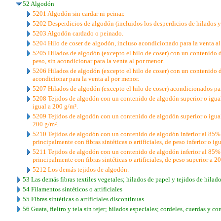
52 Algodón
5201 Algodón sin cardar ni peinar.
5202 Desperdicios de algodón (incluidos los desperdicios de hilados y 
5203 Algodón cardado o peinado.
5204 Hilo de coser de algodón, incluso acondicionado para la venta al
5205 Hilados de algodón (excepto el hilo de coser) con un contenido 
peso, sin acondicionar para la venta al por menor.
5206 Hilados de algodón (excepto el hilo de coser) con un contenido d
acondicionar para la venta al por menor.
5207 Hilados de algodón (excepto el hilo de coser) acondicionados par
5208 Tejidos de algodón con un contenido de algodón superior o igual 
igual a 200 g/m².
5209 Tejidos de algodón con un contenido de algodón superior o igual
200 g/m².
5210 Tejidos de algodón con un contenido de algodón inferior al 85%
principalmente con fibras sintéticas o artificiales, de peso inferior o ig
5211 Tejidos de algodón con un contenido de algodón inferior al 85%
principalmente con fibras sintéticas o artificiales, de peso superior a 2
5212 Los demás tejidos de algodón.
53 Las demás fibras textiles vegetales; hilados de papel y tejidos de hilad
54 Filamentos sintéticos o artificiales
55 Fibras sintéticas o artificiales discontinuas
56 Guata, fieltro y tela sin tejer; hilados especiales; cordeles, cuerdas y co