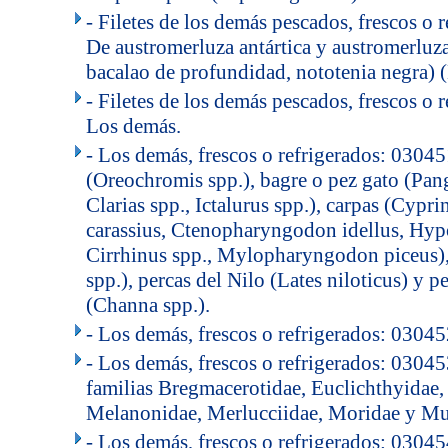
- Filetes de los demás pescados, frescos o 
De austromerluza antártica y austromerluz
bacalao de profundidad, nototenia negra) (
- Filetes de los demás pescados, frescos o 
Los demás.
- Los demás, frescos o refrigerados: 030451
(Oreochromis spp.), bagre o pez gato (Pang
Clarias spp., Ictalurus spp.), carpas (Cypri
carassius, Ctenopharyngodon idellus, Hyp
Cirrhinus spp., Mylopharyngodon piceus),
spp.), percas del Nilo (Lates niloticus) y p
(Channa spp.).
- Los demás, frescos o refrigerados: 0304
- Los demás, frescos o refrigerados: 03045
familias Bregmacerotidae, Euclichthyidae,
Melanonidae, Merlucciidae, Moridae y Mu
- Los demás, frescos o refrigerados: 03045