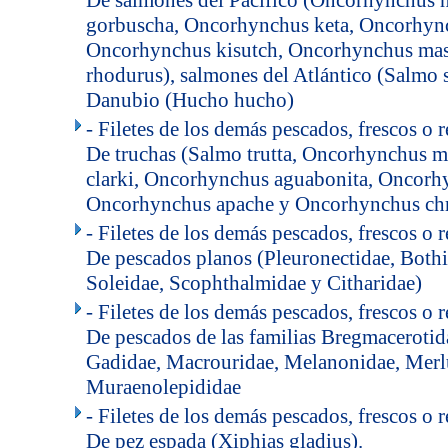
De salmones del Pacífico (Oncorhynchus 
gorbuscha, Oncorhynchus keta, Oncorhyn
Oncorhynchus kisutch, Oncorhynchus ma
rhodurus), salmones del Atlántico (Salmo s
Danubio (Hucho hucho)
- Filetes de los demás pescados, frescos o 
De truchas (Salmo trutta, Oncorhynchus 
clarki, Oncorhynchus aguabonita, Oncorhy
Oncorhynchus apache y Oncorhynchus chr
- Filetes de los demás pescados, frescos o 
De pescados planos (Pleuronectidae, Both
Soleidae, Scophthalmidae y Citharidae)
- Filetes de los demás pescados, frescos o 
De pescados de las familias Bregmacerotid
Gadidae, Macrouridae, Melanonidae, Merl
Muraenolepididae
- Filetes de los demás pescados, frescos o 
De pez espada (Xiphias gladius).