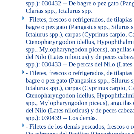
spp.): 030432 -- De bagre o pez gato (Panga
Clarias spp., Ictalurus spp.
- Filetes, frescos o refrigerados, de tilapia
bagre o pez gato (Pangasius spp., Silurus sp
Ictalurus spp.), carpas (Cyprinus carpio, Ca
Ctenopharyngodon idellus, Hypophthalmic
spp., Mylopharyngodon piceus), anguilas (
del Nilo (Lates niloticus) y de peces cabe
spp.): 030433 -- De percas del Nilo (Lates 
- Filetes, frescos o refrigerados, de tilapia
bagre o pez gato (Pangasius spp., Silurus sp
Ictalurus spp.), carpas (Cyprinus carpio, Ca
Ctenopharyngodon idellus, Hypophthalmic
spp., Mylopharyngodon piceus), anguilas (
del Nilo (Lates niloticus) y de peces cabe
spp.): 030439 -- Los demás.
- Filetes de los demás pescados, frescos o 