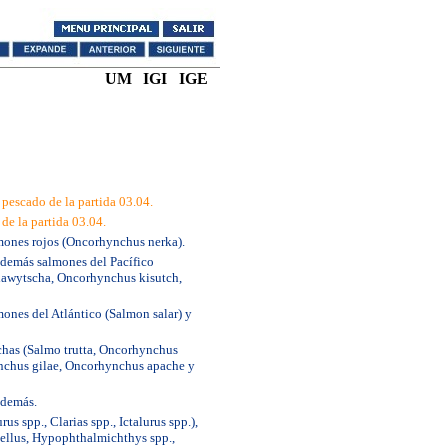
UM
IGI
IGE
 pescado de la partida 03.04.
de la partida 03.04.
lmones rojos (Oncorhynchus nerka).
 demás salmones del Pacífico
awytscha, Oncorhynchus kisutch,
mones del Atlántico (Salmon salar) y
chas (Salmo trutta, Oncorhynchus
nchus gilae, Oncorhynchus apache y
 demás.
us spp., Clarias spp., Ictalurus spp.),
dellus, Hypophthalmichthys spp.,