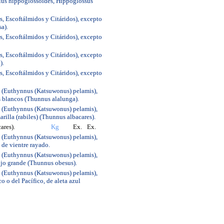
tius hippoglossoides, Hippoglossus
s, Escoftálmidos y Citáridos), excepto
sa).
s, Escoftálmidos y Citáridos), excepto
s, Escoftálmidos y Citáridos), excepto
).
s, Escoftálmidos y Citáridos), excepto
do (Euthynnus (Katsuwonus) pelamis),
s blancos (Thunnus alalunga).
do (Euthynnus (Katsuwonus) pelamis),
rilla (rabiles) (Thunnus albacares).
ares).
Kg
Ex.
Ex.
do (Euthynnus (Katsuwonus) pelamis),
 de vientre rayado.
do (Euthynnus (Katsuwonus) pelamis),
ojo grande (Thunnus obesus).
do (Euthynnus (Katsuwonus) pelamis),
o o del Pacífico, de aleta azul