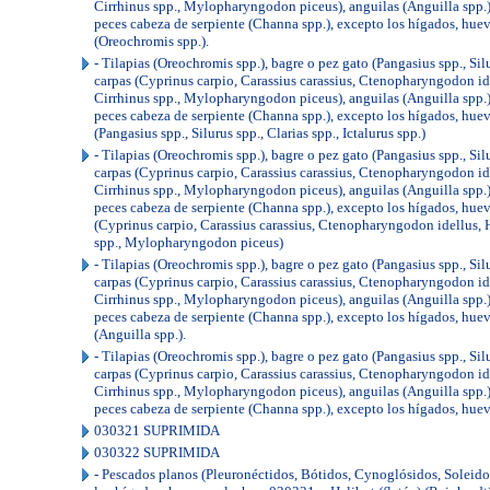
Cirrhinus spp., Mylopharyngodon piceus), anguilas (Anguilla spp.), 
peces cabeza de serpiente (Channa spp.), excepto los hígados, huev
(Oreochromis spp.).
- Tilapias (Oreochromis spp.), bagre o pez gato (Pangasius spp., Silur
carpas (Cyprinus carpio, Carassius carassius, Ctenopharyngodon i
Cirrhinus spp., Mylopharyngodon piceus), anguilas (Anguilla spp.), 
peces cabeza de serpiente (Channa spp.), excepto los hígados, huev
(Pangasius spp., Silurus spp., Clarias spp., Ictalurus spp.)
- Tilapias (Oreochromis spp.), bagre o pez gato (Pangasius spp., Silur
carpas (Cyprinus carpio, Carassius carassius, Ctenopharyngodon i
Cirrhinus spp., Mylopharyngodon piceus), anguilas (Anguilla spp.), 
peces cabeza de serpiente (Channa spp.), excepto los hígados, huev
(Cyprinus carpio, Carassius carassius, Ctenopharyngodon idellus,
spp., Mylopharyngodon piceus)
- Tilapias (Oreochromis spp.), bagre o pez gato (Pangasius spp., Silur
carpas (Cyprinus carpio, Carassius carassius, Ctenopharyngodon i
Cirrhinus spp., Mylopharyngodon piceus), anguilas (Anguilla spp.), 
peces cabeza de serpiente (Channa spp.), excepto los hígados, huev
(Anguilla spp.).
- Tilapias (Oreochromis spp.), bagre o pez gato (Pangasius spp., Silur
carpas (Cyprinus carpio, Carassius carassius, Ctenopharyngodon i
Cirrhinus spp., Mylopharyngodon piceus), anguilas (Anguilla spp.), 
peces cabeza de serpiente (Channa spp.), excepto los hígados, hue
030321 SUPRIMIDA
030322 SUPRIMIDA
- Pescados planos (Pleuronéctidos, Bótidos, Cynoglósidos, Soleido