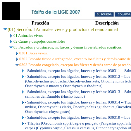
Fracción
Descripción
(01) Sección: I Animales vivos y productos del reino animal
01 Animales vivos
02 Carne y despojos comestibles
03 Pescados y crustáceos, moluscos y demás invertebrados acuáticos
0301 Peces vivos.
0302 Pescado fresco o refrigerado, excepto los filetes y demás carne de
0303 Pescado congelado, excepto los filetes y demás carne de pescado 
- Salmónidos, excepto los hígados, huevas y lechas: 030311 -- Sa
- Salmónidos, excepto los hígados, huevas y lechas: 030312 -- Los
(Oncorhynchus gorbuscha, Oncorhynchus keta, Oncorhynchus tsch
Oncorhynchus masou y Oncorhynchus rhodurus)
- Salmónidos, excepto los hígados, huevas y lechas: 030313 -- Sal
salmones del Danubio (Hucho hucho)
- Salmónidos, excepto los hígados, huevas y lechas: 030314 -- Tru
mykiss, Oncorhynchus clarki, Oncorhynchus aguabonita, Oncorhy
Oncorhynchus chrysogaster)
- Salmónidos, excepto los hígados, huevas y lechas: 030319 -- Los
- Tilapias (Oreochromis spp.), bagre o pez gato (Pangasius spp., Silur
carpas (Cyprinus carpio, Carassius carassius, Ctenopharyngodon i