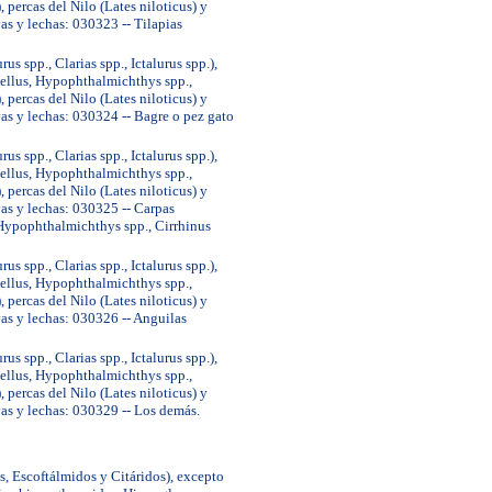
percas del Nilo (Lates niloticus) y
as y lechas: 030323 -- Tilapias
us spp., Clarias spp., Ictalurus spp.),
dellus, Hypophthalmichthys spp.,
percas del Nilo (Lates niloticus) y
as y lechas: 030324 -- Bagre o pez gato
us spp., Clarias spp., Ictalurus spp.),
dellus, Hypophthalmichthys spp.,
percas del Nilo (Lates niloticus) y
as y lechas: 030325 -- Carpas
 Hypophthalmichthys spp., Cirrhinus
us spp., Clarias spp., Ictalurus spp.),
dellus, Hypophthalmichthys spp.,
percas del Nilo (Lates niloticus) y
as y lechas: 030326 -- Anguilas
us spp., Clarias spp., Ictalurus spp.),
dellus, Hypophthalmichthys spp.,
percas del Nilo (Lates niloticus) y
vas y lechas: 030329 -- Los demás.
s, Escoftálmidos y Citáridos), excepto