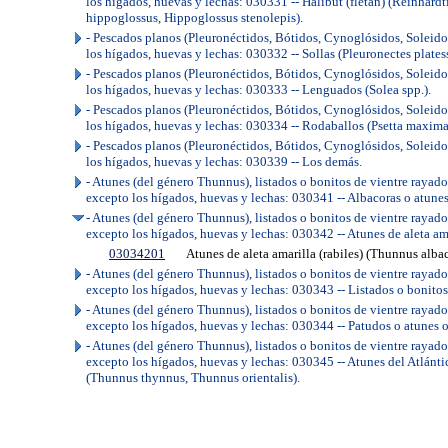
los hígados, huevas y lechas: 030331 -- Halibut (fletán) (Reinhard
hippoglossus, Hippoglossus stenolepis).
- Pescados planos (Pleuronéctidos, Bótidos, Cynoglósidos, Soleido
los hígados, huevas y lechas: 030332 -- Sollas (Pleuronectes plates
- Pescados planos (Pleuronéctidos, Bótidos, Cynoglósidos, Soleido
los hígados, huevas y lechas: 030333 -- Lenguados (Solea spp.).
- Pescados planos (Pleuronéctidos, Bótidos, Cynoglósidos, Soleido
los hígados, huevas y lechas: 030334 -- Rodaballos (Psetta maxima
- Pescados planos (Pleuronéctidos, Bótidos, Cynoglósidos, Soleido
los hígados, huevas y lechas: 030339 -- Los demás.
- Atunes (del género Thunnus), listados o bonitos de vientre raya
excepto los hígados, huevas y lechas: 030341 -- Albacoras o atune
- Atunes (del género Thunnus), listados o bonitos de vientre raya
excepto los hígados, huevas y lechas: 030342 -- Atunes de aleta ama
03034201
Atunes de aleta amarilla (rabiles) (Thunnus albac
- Atunes (del género Thunnus), listados o bonitos de vientre raya
excepto los hígados, huevas y lechas: 030343 -- Listados o bonitos
- Atunes (del género Thunnus), listados o bonitos de vientre raya
excepto los hígados, huevas y lechas: 030344 -- Patudos o atunes 
- Atunes (del género Thunnus), listados o bonitos de vientre raya
excepto los hígados, huevas y lechas: 030345 -- Atunes del Atlántic
(Thunnus thynnus, Thunnus orientalis).
..
.