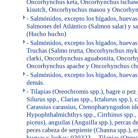
Oncorhynchus keta, Oncorhynchus tschaw
kisutch, Oncorhynchus masou y Oncorhyn
- Salmónidos, excepto los hígados, huevas
Salmones del Atlántico (Salmon salar) y 
(Hucho hucho)
- Salmónidos, excepto los hígados, huevas
Truchas (Salmo trutta, Oncorhynchus myk
clarki, Oncorhynchus aguabonita, Oncorhy
Oncorhynchus apache y Oncorhynchus chr
- Salmónidos, excepto los hígados, huevas
demás.
- Tilapias (Oreochromis spp.), bagre o pez
Silurus spp., Clarias spp., Ictalurus spp.),
Carassius carassius, Ctenopharyngodon ide
Hypophthalmichthys spp., Cirrhinus spp
piceus), anguilas (Anguilla spp.), percas de
peces cabeza de serpiente (Channa spp.), e
huevas y lechas: 030323 -- Tilapias (Oreoc