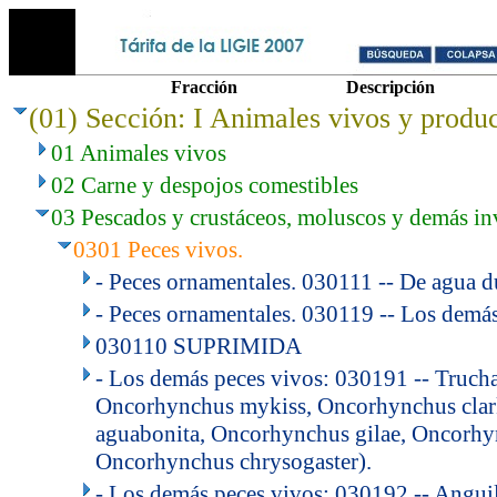
Fracción
Descripción
(01) Sección: I Animales vivos y produc
01 Animales vivos
02 Carne y despojos comestibles
03 Pescados y crustáceos, moluscos y demás in
0301 Peces vivos.
- Peces ornamentales. 030111 -- De agua d
- Peces ornamentales. 030119 -- Los demás
030110 SUPRIMIDA
- Los demás peces vivos: 030191 -- Trucha
Oncorhynchus mykiss, Oncorhynchus clar
aguabonita, Oncorhynchus gilae, Oncorhy
Oncorhynchus chrysogaster).
- Los demás peces vivos: 030192 -- Anguil