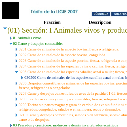
Fracción
Descripción
(01) Sección: I Animales vivos y produc
01 Animales vivos
02 Carne y despojos comestibles
0201 Carne de animales de la especie bovina, fresca o refrigerada.
0202 Carne de animales de la especie bovina, congelada.
0203 Carne de animales de la especie porcina, fresca, refrigerada o con
0204 Carne de animales de las especies ovina o caprina, fresca, refrige
0205 Carne de animales de las especies caballar, asnal o mular, fresca, 
020500 Carne de animales de las especies caballar, asnal o mular, fr
0206 Despojos comestibles de animales de las especies bovina, porcina, 
frescos, refrigerados o congelados.
0207 Carne y despojos comestibles, de aves de la partida 01.05, frescos
0208 Las demás carnes y despojos comestibles, frescos, refrigerados o
0209 Tocino sin partes magras y grasa de cerdo o de ave sin fundir ni e
refrigerados, congelados, salados o en salmuera, secos o ahumados.
0210 Carne y despojos comestibles, salados o en salmuera, secos o ah
carne o de despojos.
03 Pescados y crustáceos, moluscos y demás invertebrados acuáticos