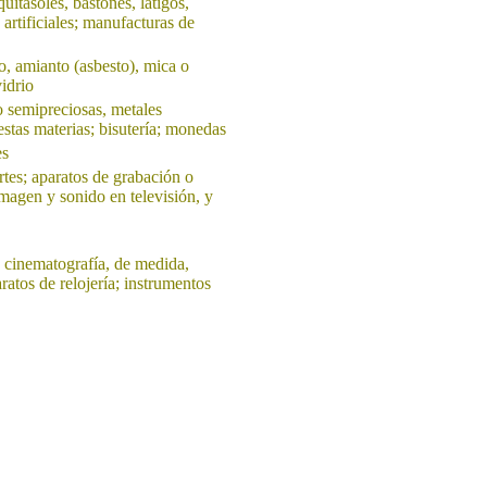
itasoles, bastones, látigos,
 artificiales; manufacturas de
o, amianto (asbesto), mica o
idrio
o semipreciosas, metales
stas materias; bisutería; monedas
es
rtes; aparatos de grabación o
magen y sonido en televisión, y
o cinematografía, de medida,
ratos de relojería; instrumentos