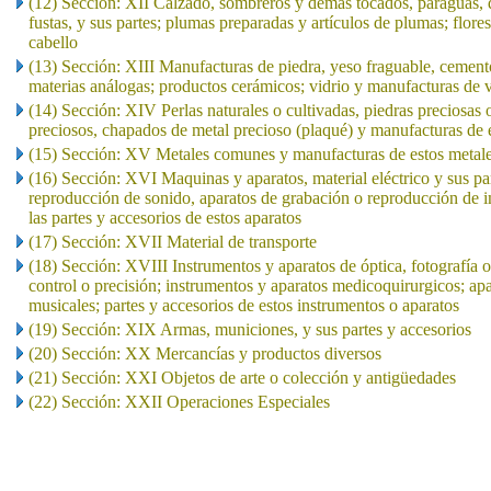
(12) Sección: XII Calzado, sombreros y demás tocados, paraguas, qu
fustas, y sus partes; plumas preparadas y artículos de plumas; flores
cabello
(13) Sección: XIII Manufacturas de piedra, yeso fraguable, cement
materias análogas; productos cerámicos; vidrio y manufacturas de v
(14) Sección: XIV Perlas naturales o cultivadas, piedras preciosas 
preciosos, chapados de metal precioso (plaqué) y manufacturas de e
(15) Sección: XV Metales comunes y manufacturas de estos metal
(16) Sección: XVI Maquinas y aparatos, material eléctrico y sus pa
reproducción de sonido, aparatos de grabación o reproducción de i
las partes y accesorios de estos aparatos
(17) Sección: XVII Material de transporte
(18) Sección: XVIII Instrumentos y aparatos de óptica, fotografía 
control o precisión; instrumentos y aparatos medicoquirurgicos; apa
musicales; partes y accesorios de estos instrumentos o aparatos
(19) Sección: XIX Armas, municiones, y sus partes y accesorios
(20) Sección: XX Mercancías y productos diversos
(21) Sección: XXI Objetos de arte o colección y antigüedades
(22) Sección: XXII Operaciones Especiales
..
.