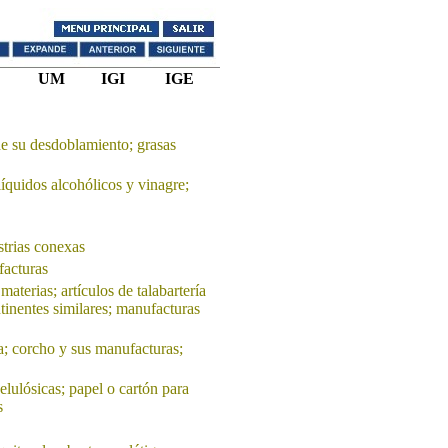
UM
IGI
IGE
de su desdoblamiento; grasas
líquidos alcohólicos y vinagre;
strias conexas
facturas
materias; artículos de talabartería
ntinentes similares; manufacturas
; corcho y sus manufacturas;
elulósicas; papel o cartón para
s