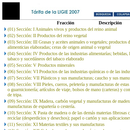
Fracción
Descripción
(01) Sección: I Animales vivos y productos del reino animal
(02) Sección: II Productos del reino vegetal
(03) Sección: III Grasas y aceites animales o vegetales; productos 
alimenticias elaboradas; ceras de origen animal o vegetal
(04) Sección: IV Productos de las industrias alimentarías; bebidas, 
tabaco y sucedáneos del tabaco elaborado
(05) Sección: V Productos minerales
(06) Sección: VI Productos de las industrias químicas o de las indu
(07) Sección: VII Plásticos y sus manufacturas; caucho y sus manu
(08) Sección: VIII Pieles, cueros, peletería y manufacturas de estas 
o guarnicionería; artículos de viaje, bolsos de mano (carteras) y co
de tripa.
(09) Sección: IX Madera, carbón vegetal y manufacturas de madera
manufacturas de espartería o cestería.
(10) Sección: X Pasta de madera o de las demás materias fibrosas c
reciclar (desperdicios y desechos); papel o cartón y sus aplicacione
(11) Sección: XI Materias textiles y sus manufacturas