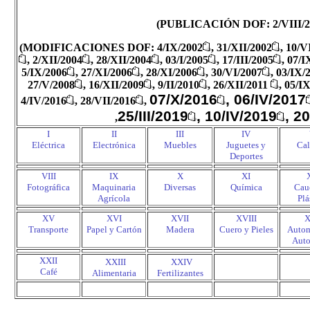
(PUBLICACIÓN DOF: 2/VIII/2
(
MODIFICACIONES DOF: 4/IX/2002
, 31/XII/2002
, 10/V
, 2/XII/2004
, 28/XII/2004
, 03/I/2005
, 17/III/2005
, 07/I
5/IX/2006
, 27/XI/2006
, 28/XI/2006
, 30/VI/2007
, 03/IX/
27/V/2008
, 16/XII/2009
, 9/II/2010
,
26/
XII
/2011
,
05/IX
07/X/2016
, 06/IV/2017
4/IV/2016
,
28/VII/2016
,
25/III/2019
, 10/IV/2019
, 2
,
I
II
III
IV
Eléctrica
Electrónica
Muebles
Juguetes y
Cal
Deportes
VIII
IX
X
XI
Fotográfica
Maquinaria
Diversas
Química
Cau
Agrícola
Plá
XV
XVI
XVII
XVIII
X
Transporte
Papel y Cartón
Madera
Cuero y Pieles
Autom
Auto
XXII
.
.
XXIII
XXIV
Café
Alimentaria
Fertilizantes
.
.