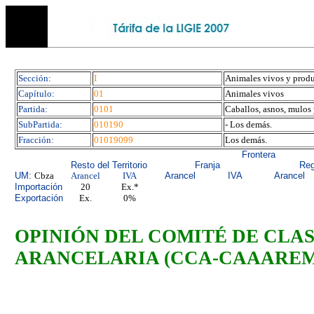
Sección:
I
Animales vivos y produ
Capítulo:
01
Animales vivos
Partida:
0101
Caballos, asnos, mulos
SubPartida:
010190
- Los demás.
Fracción:
01019099
Los demás.
Frontera
Resto del Territorio
Franja
Reg
UM:
Cbza
Arancel
IVA
Arancel
IVA
Arancel
Importación
20
Ex.*
Exportación
Ex.
0%
OPINIÓN DEL COMITÉ
DE CLA
ARANCELARIA (CCA-CAAAREM