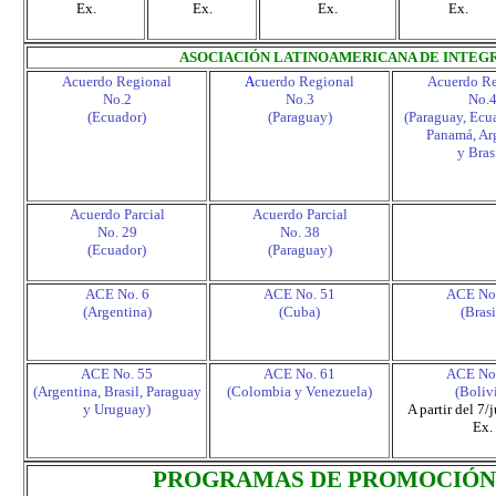
Ex.
Ex.
Ex.
Ex.
ASOCIACIÓN LATINOAMERICANA DE INTEGR
Acuerdo Regional
A
cuerdo Regional
Acuerdo Re
No.2
No.3
No.
(Ecuador)
(Paraguay)
(Paraguay, Ecu
Panamá, Ar
y Bras
Acuerdo Parcial
Acuerdo Parcial
No. 29
No. 38
(Ecuador)
(Paraguay)
ACE No. 6
ACE No. 51
ACE No
(Argentina)
(Cuba)
(Brasi
ACE No. 55
ACE No. 61
ACE No
(Argentina, Brasil, Paraguay
(Colombia y Venezuela)
(Boliv
y Uruguay)
A partir del 7
Ex.
PROGRAMAS DE PROMOCIÓN