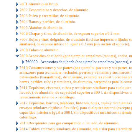
7601 Aluminio en bruto.
7602 Desperdicios y desechos, de aluminio.
7603 Polvo y escamillas, de aluminio.
7604 Barras y perfiles, de aluminio.
7605 Alambre de aluminio.
7606 Chapas y tiras, de aluminio, de espesor superior a 0.2 mm.
7607 Hojas y tiras, delgadas, de aluminio (incluso impresas o fijadas so
similares), de espesor inferior o igual a 0.2 mm (sin incluir el soporte).
7608 Tubos de aluminio.
7609 Accesorios de tubería (por ejemplo: empalmes (racores), codos, 
760900 - Accesorios de tubería (por ejemplo: empalmes (racores), 
7610 Construcciones y sus partes (por ejemplo: puentes y sus partes, torr
armazones para techumbre, techados, puertas y ventanas y sus marcos, 
balaustradas (barandillas)), de aluminio, excepto las construcciones pr
barras, perfiles, tubos y similares, de aluminio, preparados para la cons
7611 Depósitos, cisternas, cubas y recipientes similares para cualquie
licuado), de aluminio, de capacidad superior a 300 l, sin dispositivos 
revestimiento interior o calorífugo.
7612 Depósitos, barriles, tambores, bidones, botes, cajas y recipientes 
envases tubulares rígidos o flexibles), para cualquier materia (excepto
capacidad inferior o igual a 300 l, sin dispositivos mecánicos ni térmic
calorífugo.
7613 Recipientes para gas comprimido o licuado, de aluminio.
7614 Cables, trenzas y similares, de aluminio, sin aislar para electricid