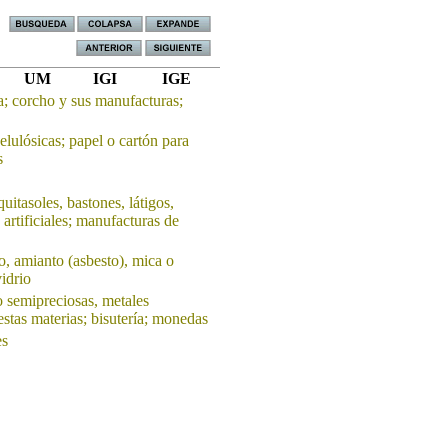
UM
IGI
IGE
; corcho y sus manufacturas;
elulósicas; papel o cartón para
s
itasoles, bastones, látigos,
 artificiales; manufacturas de
o, amianto (asbesto), mica o
idrio
o semipreciosas, metales
stas materias; bisutería; monedas
es