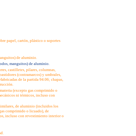
bre papel, cartón, plástico o soportes
manguitos) de aluminio.
codos, manguitos) de aluminio.
es, castilletes, pilares, columnas,
bastidores (contramarcos) y umbrales,
efabricadas de la partida 94.06; chapas,
trucción.
r materia (excepto gas comprimido o
mecánicos ni térmicos, incluso con
similares, de aluminio (incluidos los
 gas comprimido o licuado), de
os, incluso con revestimiento interior o
ad.