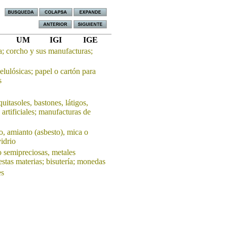
UM
IGI
IGE
; corcho y sus manufacturas;
elulósicas; papel o cartón para
s
itasoles, bastones, látigos,
 artificiales; manufacturas de
o, amianto (asbesto), mica o
idrio
o semipreciosas, metales
stas materias; bisutería; monedas
es