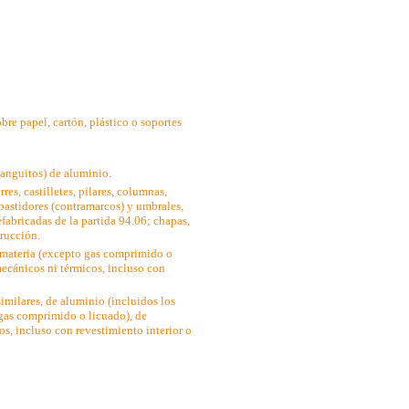
bre papel, cartón, plástico o soportes
manguitos) de aluminio.
es, castilletes, pilares, columnas,
bastidores (contramarcos) y umbrales,
efabricadas de la partida 94.06; chapas,
trucción.
r materia (excepto gas comprimido o
mecánicos ni térmicos, incluso con
similares, de aluminio (incluidos los
 gas comprimido o licuado), de
os, incluso con revestimiento interior o