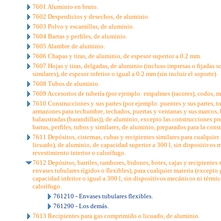
7601 Aluminio en bruto.
7602 Desperdicios y desechos, de aluminio.
7603 Polvo y escamillas, de aluminio.
7604 Barras y perfiles, de aluminio.
7605 Alambre de aluminio.
7606 Chapas y tiras, de aluminio, de espesor superior a 0.2 mm.
7607 Hojas y tiras, delgadas, de aluminio (incluso impresas o fijadas so
similares), de espesor inferior o igual a 0.2 mm (sin incluir el soporte).
7608 Tubos de aluminio.
7609 Accesorios de tubería (por ejemplo: empalmes (racores), codos, 
7610 Construcciones y sus partes (por ejemplo: puentes y sus partes, torr
armazones para techumbre, techados, puertas y ventanas y sus marcos, 
balaustradas (barandillas)), de aluminio, excepto las construcciones pr
barras, perfiles, tubos y similares, de aluminio, preparados para la cons
7611 Depósitos, cisternas, cubas y recipientes similares para cualquie
licuado), de aluminio, de capacidad superior a 300 l, sin dispositivos 
revestimiento interior o calorífugo.
7612 Depósitos, barriles, tambores, bidones, botes, cajas y recipientes 
envases tubulares rígidos o flexibles), para cualquier materia (excepto
capacidad inferior o igual a 300 l, sin dispositivos mecánicos ni térmic
calorífugo.
761210 - Envases tubulares flexibles.
761290 - Los demás.
7613 Recipientes para gas comprimido o licuado, de aluminio.