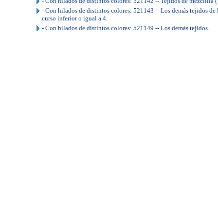
- Con hilados de distintos colores: 521142 -- Tejidos de mezclilla 
- Con hilados de distintos colores: 521143 -- Los demás tejidos de 
curso inferior o igual a 4.
- Con hilados de distintos colores: 521149 -- Los demás tejidos.
..
.